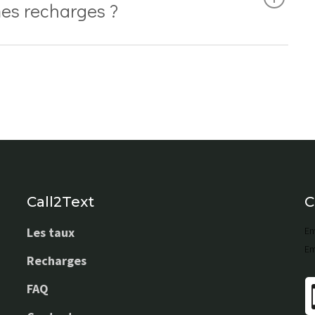
 mes recharges ?
Call2Text
C
Les taux
En
Em
Recharges
FAQ