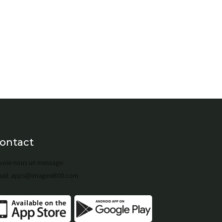
ontact
voie-nous un message:
ail: apps@imagine800.com