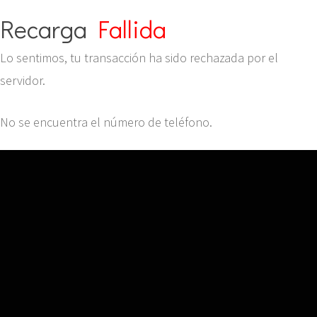
Recarga
Fallida
Lo sentimos, tu transacción ha sido rechazada por el
servidor.
No se encuentra el número de teléfono.
Tarifas
Recarga
FAQs
Contacto